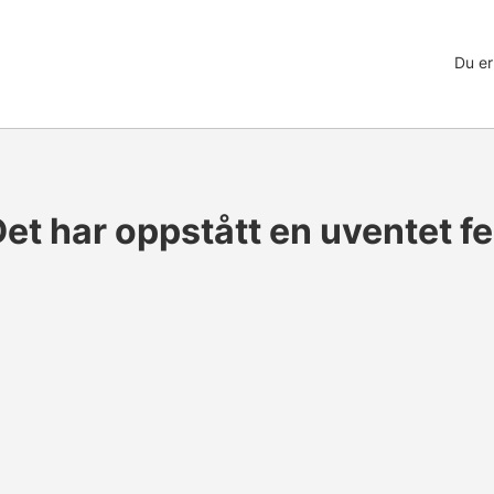
Du er
et har oppstått en uventet fe